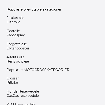
Populære olie- og plejekategorier
2-takts olie
Filterolie
Gearolie
Kædespray
Forgaffelolie
Oktanbooster
4-takts olie
Rens og pleje
Populære MOTOCROSSKATEGORIER
Crosser
Pitbike
Honda Reservedele
GasGas reservedele
KTM Reservedele