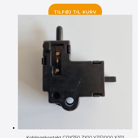
85.00
kr.
TILFØJ TIL KURV
Koblingskontakt GPX750 ZX10 YZF1000 XJR1