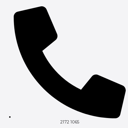
Gå
til
indholdet
2172 1065