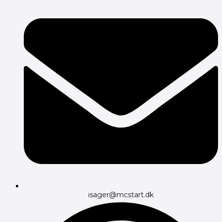
isager@mcstart.dk