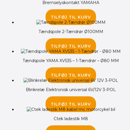
Bremselyskontakt YAMAHA
75.00
kr.
TILFØJ TIL KURV
Tændspole 2-Tændrør Ø100MM
385.00
kr.
TILFØJ TIL KURV
Tændspole YAMA XV535 – 1-Tændrør – Ø80 MM
275.00
kr.
TILFØJ TIL KURV
Blinkrelæ Elektronisk universal 6V/12V 3-POL
85.00
kr.
TILFØJ TIL KURV
Ctek ladestik M8
75.00
kr.