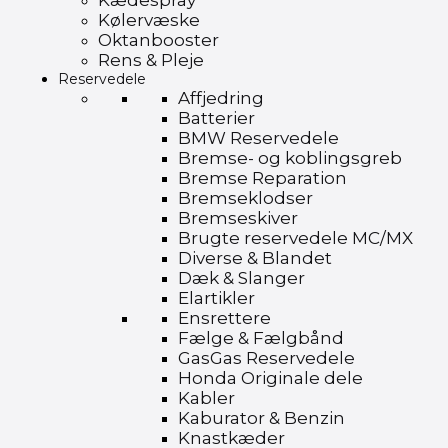
Kædespray
Kølervæske
Oktanbooster
Rens & Pleje
Reservedele
Affjedring
Batterier
BMW Reservedele
Bremse- og koblingsgreb
Bremse Reparation
Bremseklodser
Bremseskiver
Brugte reservedele MC/MX
Diverse & Blandet
Dæk & Slanger
Elartikler
Ensrettere
Fælge & Fælgbånd
GasGas Reservedele
Honda Originale dele
Kabler
Kaburator & Benzin
Knastkæder