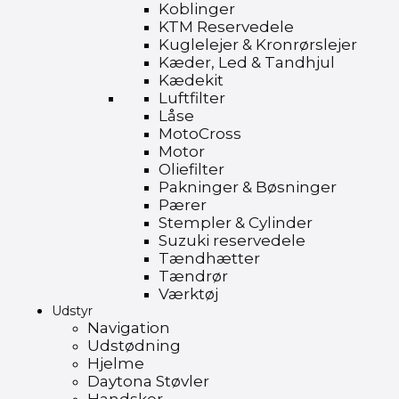
Koblinger
KTM Reservedele
Kuglelejer & Kronrørslejer
Kæder, Led & Tandhjul
Kædekit
Luftfilter
Låse
MotoCross
Motor
Oliefilter
Pakninger & Bøsninger
Pærer
Stempler & Cylinder
Suzuki reservedele
Tændhætter
Tændrør
Værktøj
Udstyr
Navigation
Udstødning
Hjelme
Daytona Støvler