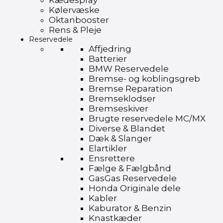
Kædespray
Kølervæske
Oktanbooster
Rens & Pleje
Reservedele
Affjedring
Batterier
BMW Reservedele
Bremse- og koblingsgreb
Bremse Reparation
Bremseklodser
Bremseskiver
Brugte reservedele MC/MX
Diverse & Blandet
Dæk & Slanger
Elartikler
Ensrettere
Fælge & Fælgbånd
GasGas Reservedele
Honda Originale dele
Kabler
Kaburator & Benzin
Knastkæder