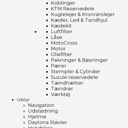
Koblinger
KTM Reservedele
Kuglelejer & Kronrørslejer
Kæder, Led & Tandhjul
Kædekit
Luftfilter
Låse
MotoCross
Motor
Oliefilter
Pakninger & Bøsninger
Pærer
Stempler & Cylinder
Suzuki reservedele
Tændhætter
Tændrør
Værktøj
Udstyr
Navigation
Udstødning
Hjelme
Daytona Støvler