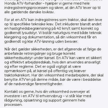
Honda ATV-forhandler – hjælper vi gerne med hele
indregistreringsprocessen og sikrer, at din ATV lever op til
alle gældende danske lovkrav.
For at en ATV kan indregistreres som traktor, skal den leve
op til specifikke tekniske krav. Det inkluderer blandt andet
en hastighedsbegrænsning på 40 km/t samt korrekt og
godkendt lysudstyr. Vi bistår naturligvis med både teknisk
klargøring og dokumentation, så din virksomhed får en
godkendt og klar ATV-løsning uden besvær.
Når det gælder sikkerheden, er det afgørende at følge de
anbefalede retningslinjer og bruge korrekt
sikkerhedsudstyr under kørsel. En ATV kan være et sikkert
og effektivt arbejdsredskab, hvis den anvendes ansvarligt
og efter reglerne. Det er også vigtigt at være
opmærksom på, at kørsel på offentlig vej kræver
traktorkørekort. Har din virksomhed medarbejdere, der skal
benytte ATV’en på denne måde, bør de være i besiddelse
af de nødvendige førerrettigheder.
Kontakt os gerne, hvis din virksomhed overvejer at
investere i en ATV til erhvervsbrug – vi står klar med
rådgivning, opsætning og support gennem hele
processen.