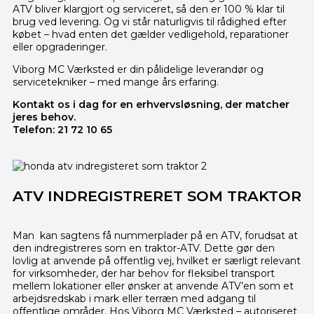
ATV bliver klargjort og serviceret, så den er 100 % klar til
brug ved levering. Og vi står naturligvis til rådighed efter
købet – hvad enten det gælder vedligehold, reparationer
eller opgraderinger.
Viborg MC Værksted er din pålidelige leverandør og
servicetekniker – med mange års erfaring.
Kontakt os i dag for en erhvervsløsning, der matcher
jeres behov.
Telefon: 21 72 10 65
ATV INDREGISTRERET SOM TRAKTOR
Man kan sagtens få nummerplader på en ATV, forudsat at
den indregistreres som en traktor-ATV. Dette gør den
lovlig at anvende på offentlig vej, hvilket er særligt relevant
for virksomheder, der har behov for fleksibel transport
mellem lokationer eller ønsker at anvende ATV’en som et
arbejdsredskab i mark eller terræn med adgang til
offentlige områder. Hos Viborg MC Værksted – autoriseret