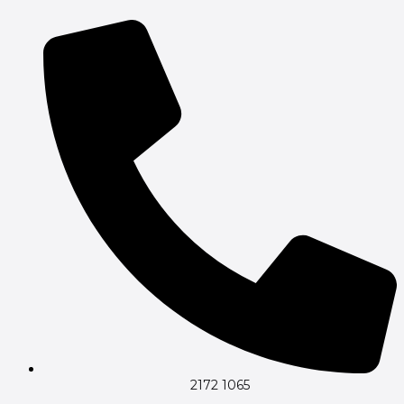
Gå
til
indholdet
2172 1065