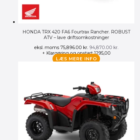
HONDA TRX 420 FA6 Fourtrax Rancher. ROBUST
ATV – lave driftsomkostninger
eksl. moms
75,896.00
kr.
94,870.00
kr.
+ Klargøring og opstart 1295,00
LÆS MERE INFO