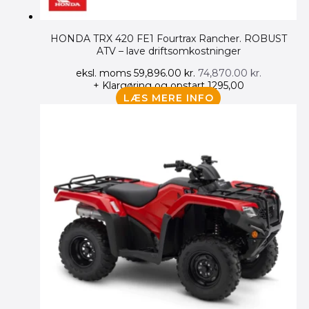
HONDA TRX 420 FE1 Fourtrax Rancher. ROBUST
ATV – lave driftsomkostninger
eksl. moms
59,896.00
kr.
74,870.00
kr.
+ Klargøring og opstart 1295,00
LÆS MERE INFO