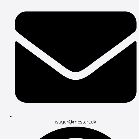
isager@mcstart.dk